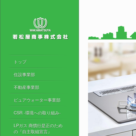
トップ
住設事業部
不動産事業部
ピュアウォーター事業部
CSR -環境への取り組み-
LPガス 商慣行是正のため
の『自主取組宣言』